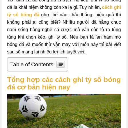
đá là khái niệm không còn xa lạ gì. Tuy nhiên,
cách ghi
tỷ số bóng đá
như thế nào chắc thắng, hiệu quả thì
không phải ai cũng biết? Nhiều người đã hàng chục
năm sống bằng nghề cá cược mà vẫn còn tỏ ra lúng
túng khi chọn kèo, ghi tỷ số. Nếu bạn là fan hâm mộ
bóng đá và muốn thử vận may với món này thì bài viết
sau sẽ mang lại nhiều lợi ích tuyệt vời.
Table of Contents
Tổng hợp các cách ghi tỷ số bóng
đá cơ bản hiện nay