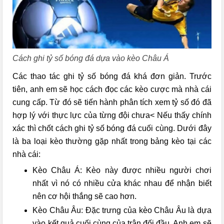
Cách ghi tỷ số bóng đá dựa vào kèo Châu Á
Các thao tác ghi tỷ số bóng đá khá đơn giản. Trước
tiên, anh em sẽ học cách đọc các kèo cược mà nhà cái
cung cấp. Từ đó sẽ tiến hành phân tích xem tỷ số đó đã
hợp lý với thực lực của từng đội chưa< Nếu thấy chính
xác thì chốt cách ghi tỷ số bóng đá cuối cùng. Dưới đây
là ba loại kèo thường gặp nhất trong bảng kèo tại các
nhà cái:
Kèo Châu Á: Kèo này được nhiều người chơi
nhất vì nó có nhiều cửa khác nhau để nhận biết
nên cơ hội thắng sẽ cao hơn.
Kèo Châu Âu: Đặc trưng của kèo Châu Âu là dựa
vào kết quả cuối cùng của trận đối đầu. Anh em sẽ