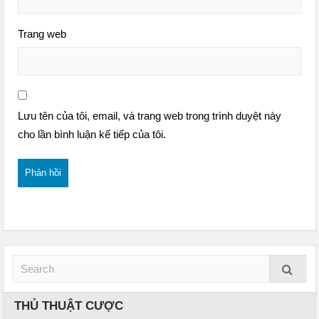
Trang web
Lưu tên của tôi, email, và trang web trong trình duyệt này
cho lần bình luận kế tiếp của tôi.
THỦ THUẬT CƯỢC