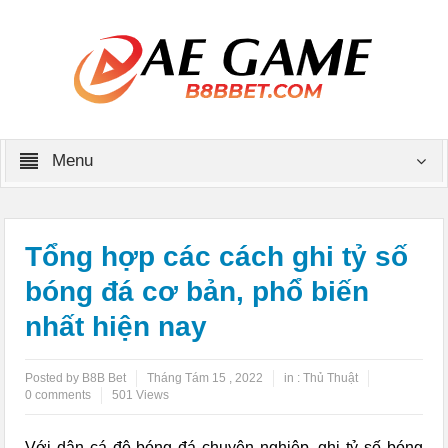
Menu
Tổng hợp các cách ghi tỷ số
bóng đá cơ bản, phổ biến
nhất hiện nay
Posted by B8B Bet
Tháng Tám 15 , 2022
in :
Thủ Thuật
0 comments
501 Views
Với dân cá độ bóng đá chuyên nghiệp, ghi tỷ số bóng