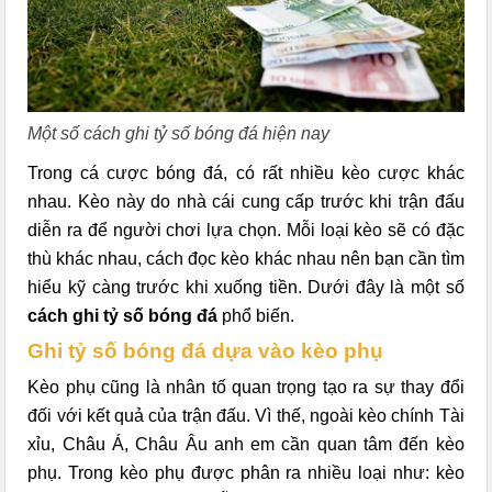
Một số cách ghi tỷ số bóng đá hiện nay
Trong cá cược bóng đá, có rất nhiều kèo cược khác
nhau. Kèo này do nhà cái cung cấp trước khi trận đấu
diễn ra để người chơi lựa chọn. Mỗi loại kèo sẽ có đặc
thù khác nhau, cách đọc kèo khác nhau nên bạn cần tìm
hiểu kỹ càng trước khi xuống tiền. Dưới đây là một số
cách ghi tỷ số bóng đá
phổ biến.
Ghi tỷ số bóng đá dựa vào kèo phụ
Kèo phụ cũng là nhân tố quan trọng tạo ra sự thay đổi
đối với kết quả của trận đấu. Vì thế, ngoài kèo chính Tài
xỉu, Châu Á, Châu Âu anh em cần quan tâm đến kèo
phụ. Trong kèo phụ được phân ra nhiều loại như: kèo