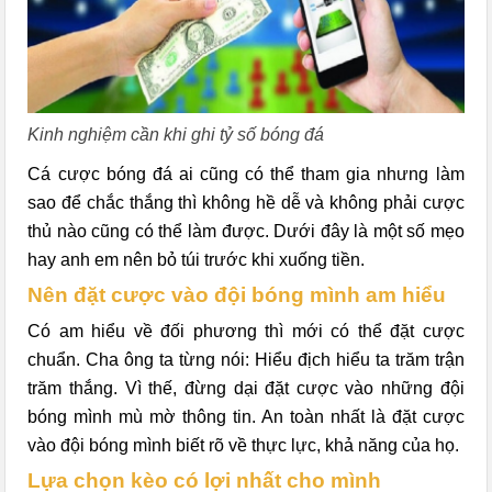
Kinh nghiệm cần khi ghi tỷ số bóng đá
Cá cược bóng đá ai cũng có thể tham gia nhưng làm
sao để chắc thắng thì không hề dễ và không phải cược
thủ nào cũng có thể làm được. Dưới đây là một số mẹo
hay anh em nên bỏ túi trước khi xuống tiền.
Nên đặt cược vào đội bóng mình am hiểu
Có am hiểu về đối phương thì mới có thể đặt cược
chuẩn. Cha ông ta từng nói: Hiểu địch hiểu ta trăm trận
trăm thắng. Vì thế, đừng dại đặt cược vào những đội
bóng mình mù mờ thông tin. An toàn nhất là đặt cược
vào đội bóng mình biết rõ về thực lực, khả năng của họ.
Lựa chọn kèo có lợi nhất cho mình