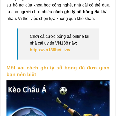
sự hỗ trợ của khoa học công nghệ, nhà cái có thể đưa
ra cho người chơi nhiều
cách ghi tỷ số bóng đá
khác
nhau. Vì thế, việc chọn lựa không quá khó khăn.
Chơi cá cược bóng đá online tại
nhà cái uy tín VN138 này:
https://vn138bet.live/
Một vài cách ghi tỷ số bóng đá đơn giản
bạn nên biết