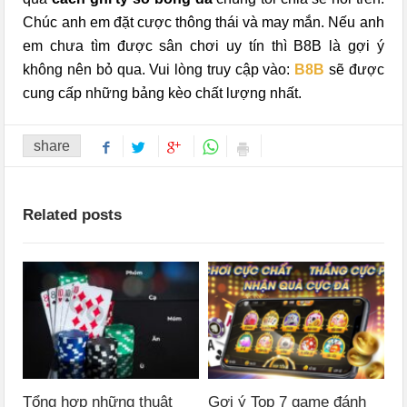
Chúc anh em đặt cược thông thái và may mắn. Nếu anh
em chưa tìm được sân chơi uy tín thì B8B là gợi ý
không nên bỏ qua. Vui lòng truy cập vào:
B8B
sẽ được
cung cấp những bảng kèo chất lượng nhất.
share
Related posts
Tổng hợp những thuật
Gợi ý Top 7 game đánh