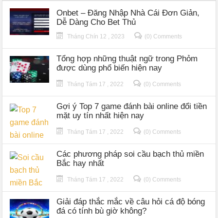
Onbet – Đăng Nhập Nhà Cái Đơn Giản,
Dễ Dàng Cho Bet Thủ
Tháng Chín 12 , 2023
(0) Comments
Tổng hợp những thuật ngữ trong Phỏm
được dùng phổ biến hiện nay
Tháng Tám 17 , 2022
(0) Comments
Gợi ý Top 7 game đánh bài online đổi tiền
mặt uy tín nhất hiện nay
Tháng Tám 17 , 2022
(0) Comments
Các phương pháp soi cầu bạch thủ miền
Bắc hay nhất
Tháng Tám 17 , 2022
(0) Comments
Giải đáp thắc mắc về câu hỏi cá độ bóng
đá có tính bù giờ không?