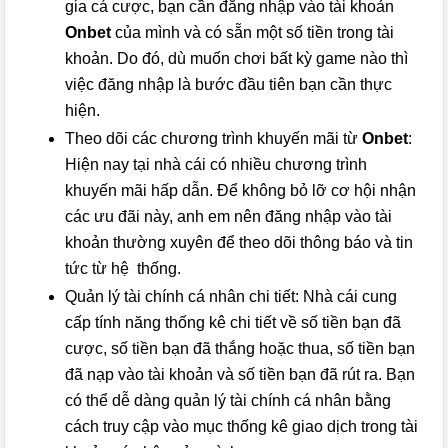
gia cá cược, bạn cần đăng nhập vào tài khoản
Onbet
của mình và có sẵn một số tiền trong tài
khoản. Do đó, dù muốn chơi bất kỳ game nào thì
việc đăng nhập là bước đầu tiên bạn cần thực
hiện.
Theo dõi các chương trình khuyến mãi từ
Onbet
:
Hiện nay tại nhà cái có nhiều chương trình
khuyến mãi hấp dẫn. Để không bỏ lỡ cơ hội nhận
các ưu đãi này, anh em nên đăng nhập vào tài
khoản thường xuyên để theo dõi thông báo và tin
tức từ hệ thống.
Quản lý tài chính cá nhân chi tiết: Nhà cái cung
cấp tính năng thống kê chi tiết về số tiền bạn đã
cược, số tiền bạn đã thắng hoặc thua, số tiền bạn
đã nạp vào tài khoản và số tiền bạn đã rút ra. Bạn
có thể dễ dàng quản lý tài chính cá nhân bằng
cách truy cập vào mục thống kê giao dịch trong tài