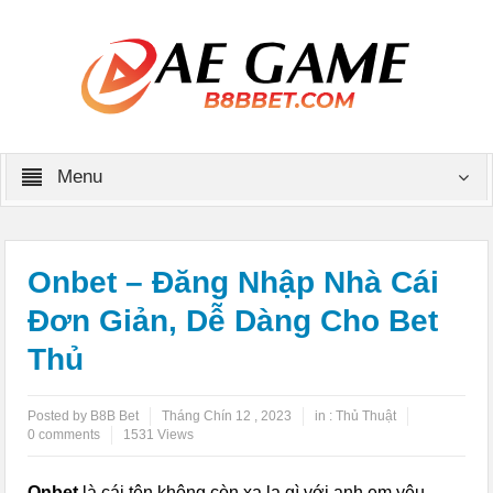
Menu
Onbet – Đăng Nhập Nhà Cái
Đơn Giản, Dễ Dàng Cho Bet
Thủ
Posted by B8B Bet
Tháng Chín 12 , 2023
in :
Thủ Thuật
0 comments
1531 Views
Onbet
là cái tên không còn xa lạ gì với anh em yêu