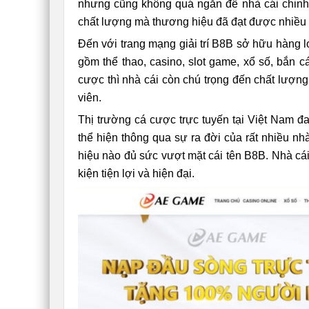
nhưng cũng không quá ngắn để nhà cái chinh 
chất lượng mà thương hiệu đã đạt được nhiều 
Đến với trang mạng giải trí B8B sở hữu hàng l
gồm thể thao, casino, slot game, xổ số, bắn
cược thì nhà cái còn chú trọng đến chất lượng
viên.
Thị trường cá cược trực tuyến tại Việt Nam 
thể hiện thông qua sự ra đời của rất nhiều n
hiệu nào đủ sức vượt mặt cái tên B8B. Nhà cá
kiện tiện lợi và hiện đại.