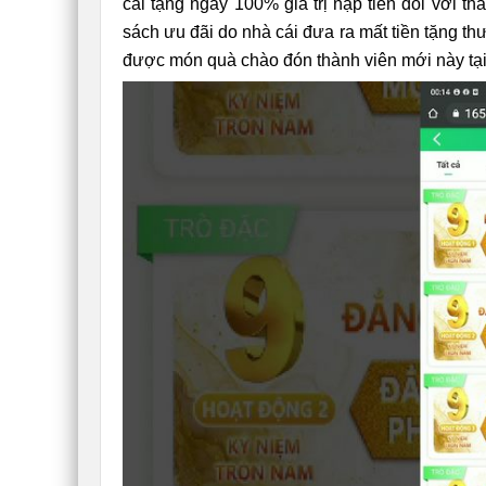
cái tặng ngay 100% giá trị nạp tiền đối với t
sách ưu đãi do nhà cái đưa ra mất tiền tặng th
được món quà chào đón thành viên mới này tạ