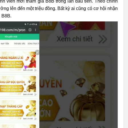
hành viên mới tham gia B8B trong lần đầu tiên. Theo chính
ưởng lên đến một triệu đồng. Bất kỳ ai cũng có cơ hội nhận
i B8B.