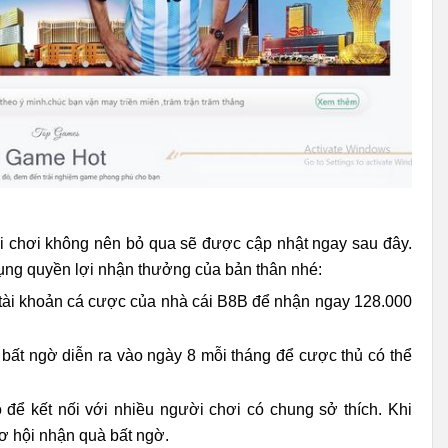
ời chơi không nên bỏ qua sẽ được cập nhật ngay sau đây.
dụng quyền lợi nhận thưởng của bản thân nhé:
 tài khoản cá cược của nhà cái B8B để nhận ngay 128.000
bất ngờ diễn ra vào ngày 8 mỗi tháng để cược thủ có thể
 để kết nối với nhiều người chơi có chung sở thích. Khi
cơ hội nhận quà bất ngờ.