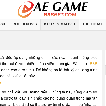
B8B
RÚT TIỀN B8B
KHUYẾN MÃI B8B
THỦ THUẬT
cái đều áp dụng những chính sách cạnh tranh riêng biệt.
i thu hút được nhiều thành viên tham gia. Sân chơi
B8B
n dành cho cược thủ. Để không bỏ lỡ bất kỳ chương trình
dõi bài viết dưới đây.
?
ãi do nhà cái B8B mang đến. Chúng ta hãy cùng điểm sơ
cá cược tại đây. Tin chắc các nội dung quan trọng mà tân
hiện tại. Liệu B8B có thật sự uy tín như danh hiệu “nhà cái