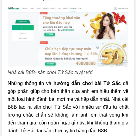
Nhà cái B8B- sân chơi Tứ Sắc tuyệt vời
Những thông tin và
hướng dẫn chơi bài Tứ Sắc
đã
góp phần giúp cho bản thân của anh em hiểu thêm về
một loại hình đánh bài mới mẻ và hấp dẫn nhất. Nhà cái
B8B tạo ra sân chơi Tứ Sắc với nhiều sự đầu tư chất
lượng chắc chắn sẽ không làm anh em thất vọng khi
đến tham gia, còn ngần ngại gì nữa khi không tham gia
đánh Tứ Sắc tại sân chơi uy tín hàng đầu B8B.