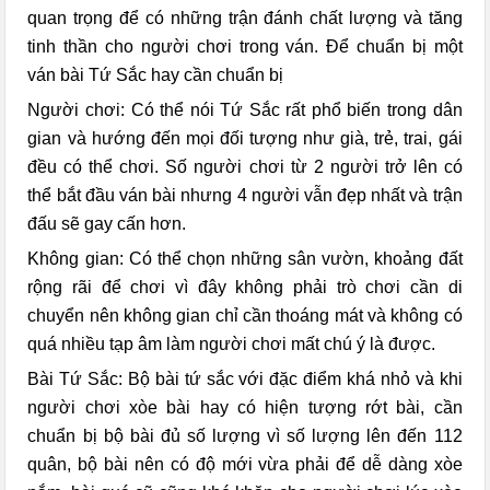
quan trọng để có những trận đánh chất lượng và tăng
tinh thần cho người chơi trong ván. Để chuẩn bị một
ván bài Tứ Sắc hay cần chuẩn bị
Người chơi: Có thể nói Tứ Sắc rất phổ biến trong dân
gian và hướng đến mọi đối tượng như già, trẻ, trai, gái
đều có thể chơi. Số người chơi từ 2 người trở lên có
thể bắt đầu ván bài nhưng 4 người vẫn đẹp nhất và trận
đấu sẽ gay cấn hơn.
Không gian: Có thể chọn những sân vườn, khoảng đất
rộng rãi để chơi vì đây không phải trò chơi cần di
chuyển nên không gian chỉ cần thoáng mát và không có
quá nhiều tạp âm làm người chơi mất chú ý là được.
Bài Tứ Sắc: Bộ bài tứ sắc với đặc điểm khá nhỏ và khi
người chơi xòe bài hay có hiện tượng rớt bài, cần
chuẩn bị bộ bài đủ số lượng vì số lượng lên đến 112
quân, bộ bài nên có độ mới vừa phải để dễ dàng xòe