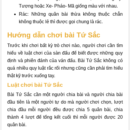
Tượng hoặc Xe- Pháo- Mã giống màu với nhau.
Rác: Những quân bài thừa không thuộc chẳn
không thuộc lẻ thì được gọi chung là rác.
Hướng dẫn chơi bài Tứ Sắc
Trước khi chơi bất kỳ trò chơi nào, người chơi cần tìm
hiểu về luật chơi của sàn đấu để biết được những quy
định và phiên đánh của ván đấu. Bài Tứ Sắc không có
quá nhiều quy luật rắc rối nhưng cũng cần phải tìm hiểu
thật kỹ trước xuống tay.
Luật chơi bài Tứ Sắc
Bài Tứ Sắc cần một người chia bài và người chia bài
đầu tiên là một người tự do mà người chơi chọn, lượt
chia đầu mỗi người đều được chia 5 quân bài, chia
thành 4 lượt để tổng kết cuối thì mỗi người được 20
quân bài.