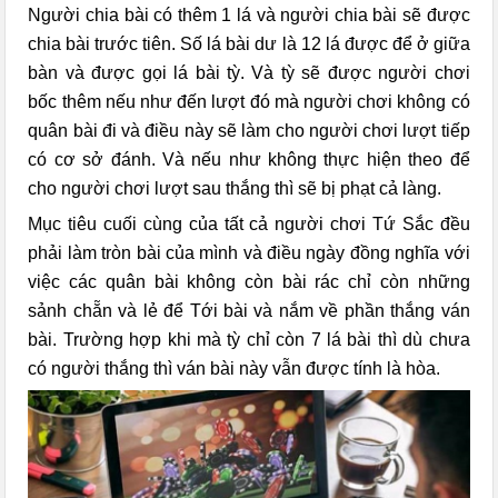
Người chia bài có thêm 1 lá và người chia bài sẽ được
chia bài trước tiên. Số lá bài dư là 12 lá được để ở giữa
bàn và được gọi lá bài tỳ. Và tỳ sẽ được người chơi
bốc thêm nếu như đến lượt đó mà người chơi không có
quân bài đi và điều này sẽ làm cho người chơi lượt tiếp
có cơ sở đánh. Và nếu như không thực hiện theo để
cho người chơi lượt sau thắng thì sẽ bị phạt cả làng.
Mục tiêu cuối cùng của tất cả người chơi Tứ Sắc đều
phải làm tròn bài của mình và điều ngày đồng nghĩa với
việc các quân bài không còn bài rác chỉ còn những
sảnh chẵn và lẻ để Tới bài và nắm về phần thắng ván
bài. Trường hợp khi mà tỳ chỉ còn 7 lá bài thì dù chưa
có người thắng thì ván bài này vẫn được tính là hòa.