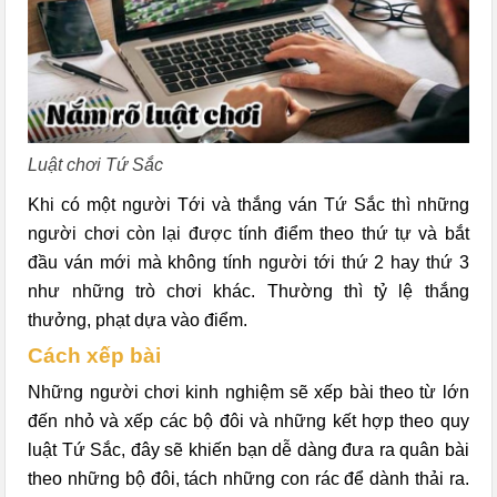
Luật chơi Tứ Sắc
Khi có một người Tới và thắng ván Tứ Sắc thì những
người chơi còn lại được tính điểm theo thứ tự và bắt
đầu ván mới mà không tính người tới thứ 2 hay thứ 3
như những trò chơi khác. Thường thì tỷ lệ thắng
thưởng, phạt dựa vào điểm.
Cách xếp bài
Những người chơi kinh nghiệm sẽ xếp bài theo từ lớn
đến nhỏ và xếp các bộ đôi và những kết hợp theo quy
luật Tứ Sắc, đây sẽ khiến bạn dễ dàng đưa ra quân bài
theo những bộ đôi, tách những con rác để dành thải ra.